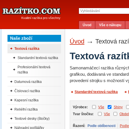
Kvalitní razítka pro všechny
Úvod
Vše o nákupu
Naše zboží
→
Úvod
Textová razí
Textová razítka
Textová razít
Standardní textová razítka
Profesionální textová
Samonamáčecí razítka různých
razítka
grafikou, dodávaná ve standar
provedení strojku s možností v
Datumová razítka
Číslovací razítka
Standardní textová razítka
Kapesní razítka
Výrobce:
Vše
Shiny
Reliéfní razítka
Tvar štočku:
Vše
Obdel
Textové desky (štočky)
Řazení:
Podle oblíbenosti
Podle 
Náhradní polštářky