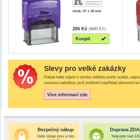
otisk: 47 x 18 mm
265 Kč
(
400
Kč)
Koupit
Slevy pro velké zakázky
Pokud máte zájem o výrobu velkého počtu razítek, odpo
cenovou nabídkou, jenž zohlední například sériovost razí
Více informací zde
Bezpečný nákup
Doprava ZD
Vaše údaje jsou u nás
Nakupte nad 10