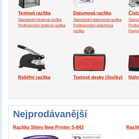
Textová razítka
Datumová razítka
Číslo
Standardní textová razítka
Standardní datumová razítka
Standa
Profesionální textová razítka
Profesionální datumová
Profes
razítka
Pagino
Reliéfní razítka
Textové desky (štočky)
Náhr
Nejprodávanější
Razítko Shiny New Printer S-843
Razít