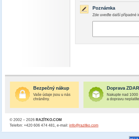
Poznámka
Zde uveďte další případné i
Bezpečný nákup
Doprava ZDA
Vaše údaje jsou u nás
Nakupte nad 1000
chráněny.
a dopravu neplatíte
© 2002 – 2026
RAZÍTKO.COM
Telefon: +420 606 474 481, e-mail:
info@razitko.com