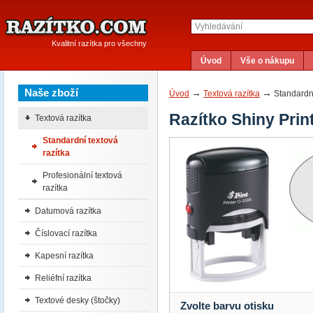
Kvalitní razítka pro všechny
Úvod
Vše o nákupu
Naše zboží
→
→
Úvod
Textová razítka
Standardní
Razítko Shiny Prin
Textová razítka
Standardní textová
razítka
Profesionální textová
razítka
Datumová razítka
Číslovací razítka
Kapesní razítka
Reliéfní razítka
Textové desky (štočky)
Zvolte barvu otisku