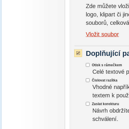
Zde můžete vložit
logo, klipart či 
souborů, celková
Vložit soubor
Doplňující p
Otisk s rámečkem
Celé textové 
Čislovat razítka
Vhodné napřík
textem k použ
Zaslat korekturu
Návrh obdržít
schválení.