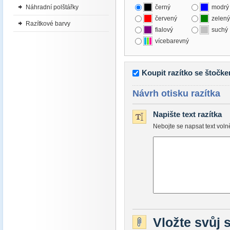
Náhradní polštářky
černý
modrý
červený
zelený
Razítkové barvy
fialový
suchý
vícebarevný
Koupit razítko se štočk
Návrh otisku razítka
Napište text razítka
Nebojte se napsat text vol
Vložte svůj 