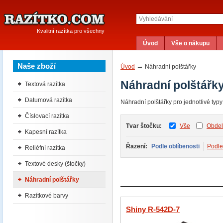
Kvalitní razítka pro všechny
Úvod
Vše o nákupu
Naše zboží
→
Úvod
Náhradní polštářky
Náhradní polštářk
Textová razítka
Datumová razítka
Náhradní polštářky pro jednotlivé typy 
Číslovací razítka
Tvar štočku:
Vše
Obdel
Kapesní razítka
Řazení:
Podle oblíbenosti
Podle 
Reliéfní razítka
Textové desky (štočky)
Náhradní polštářky
Razítkové barvy
Shiny R-542D-7