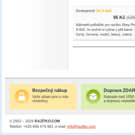
Dostupnost:
Do 3 dnů
95 Kč
(120
Náhradní polštářek pro razítko Shiny Pri
S-829. Je možné si vybrat z pěti barev -
černý, červený, modrý, fialový, zelený ..
Bezpečný nákup
Doprava ZDA
Vaše údaje jsou u nás
Nakupte nad 1000
chráněny.
a dopravu neplatíte
© 2002 – 2026
RAZÍTKO.COM
Telefon: +420 606 474 481, e-mail:
info@razitko.com