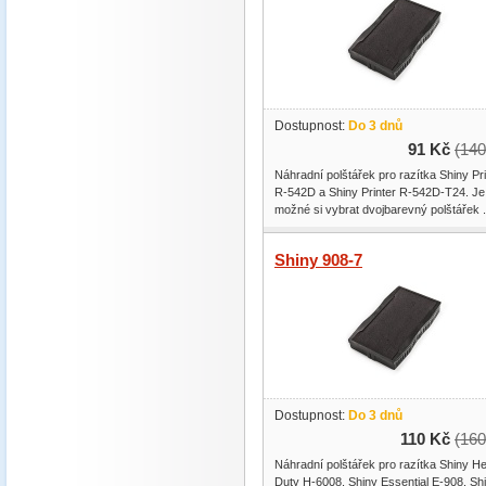
Dostupnost:
Do 3 dnů
91 Kč
(140
Náhradní polštářek pro razítka Shiny Pri
R-542D a Shiny Printer R-542D-T24. Je
možné si vybrat dvojbarevný polštářek .
Shiny 908-7
Dostupnost:
Do 3 dnů
110 Kč
(160
Náhradní polštářek pro razítka Shiny H
Duty H-6008, Shiny Essential E-908, Sh