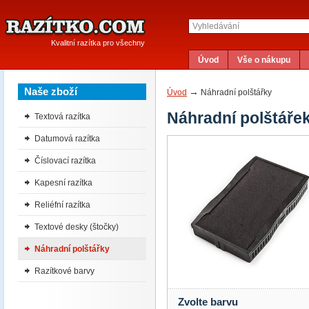
Kvalitní razítka pro všechny
Úvod
Vše o nákupu
Naše zboží
→
Úvod
Náhradní polštářky
Náhradní polštáře
Textová razítka
Datumová razítka
Číslovací razítka
Kapesní razítka
Reliéfní razítka
Textové desky (štočky)
Náhradní polštářky
Razítkové barvy
Zvolte barvu