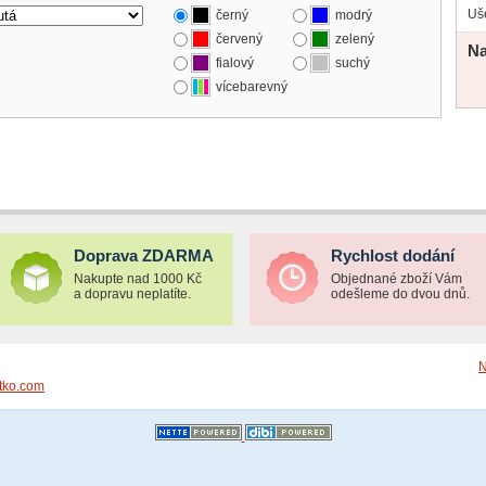
Uše
černý
modrý
červený
zelený
Na
fialový
suchý
vícebarevný
Doprava ZDARMA
Rychlost dodání
Nakupte nad 1000 Kč
Objednané zboží Vám
a dopravu neplatíte.
odešleme do dvou dnů.
N
tko.com