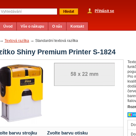
Přihlásit se
Úvod
Vše o nákupu
O nás
Kontakt
→
→
Textová razítka
Standardní textová razítka
zítko Shiny Premium Printer S-1824
Text
funk
pogu
Pro m
kvali
dodáv
červe
barev
fialo
Rozm
Do
olte barvu strojku
Zvolte barvu otisku
Do