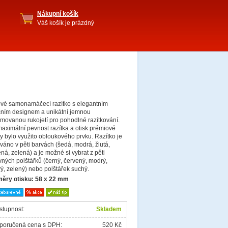
Nákupní košík
Váš košík je prázdný
ové samonamáčecí razítko s elegantním
čním designem a unikátní jemnou
movanou rukojetí pro pohodlné razítkování.
aximální pevnost razítka a otisk prémiové
ty bylo využito obloukového prvku. Razítko je
áno v pěti barvách (šedá, modrá, žlutá,
ná, zelená) a je možné si vybrat z pěti
ných polštářků (černý, červený, modrý,
vý, zelený) nebo polštářek suchý.
ěry otisku: 58 x 22 mm
stupnost:
Skladem
poručená cena s DPH:
520 Kč