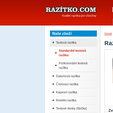
Kvalitní razítka pro všechny
Naše zboží
Úvod
Ra
Textová razítka
Standardní textová
razítka
Profesionální textová
razítka
Datumová razítka
Číslovací razítka
Kapesní razítka
Reliéfní razítka
Textové desky (štočky)
Zv