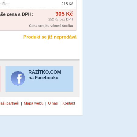
tříte:
215 Kč
305 Kč
še cena s DPH:
252 Kč bez DPH
Cena strojku včetně štočku
Produkt se již neprodává
RAZÍTKO.COM
na Facebooku
aši partneři
|
Mapa webu
|
O nás
|
Kontakt