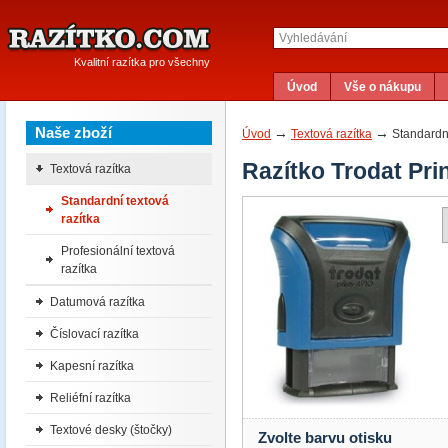
Kvalitní razítka pro všechny
Úvod
Vše o nákupu
Naše zboží
→
→
Úvod
Textová razítka
Standardní
Razítko Trodat Pri
Textová razítka
Standardní textová
razítka
Profesionální textová
razítka
Datumová razítka
Číslovací razítka
Kapesní razítka
Reliéfní razítka
Textové desky (štočky)
Zvolte barvu otisku