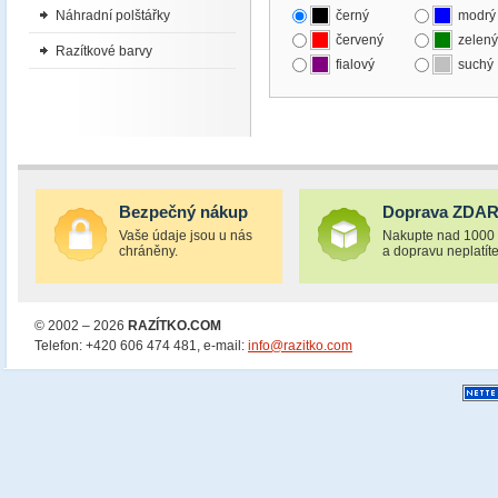
Náhradní polštářky
černý
modrý
červený
zelený
Razítkové barvy
fialový
suchý
Bezpečný nákup
Doprava ZDA
Vaše údaje jsou u nás
Nakupte nad 1000
chráněny.
a dopravu neplatíte
© 2002 – 2026
RAZÍTKO.COM
Telefon: +420 606 474 481, e-mail:
info@razitko.com