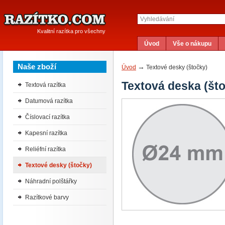
Kvalitní razítka pro všechny
Úvod
Vše o nákupu
Naše zboží
→
Úvod
Textové desky (štočky)
Textová deska (št
Textová razítka
Datumová razítka
Číslovací razítka
Kapesní razítka
Reliéfní razítka
Textové desky (štočky)
Náhradní polštářky
Razítkové barvy