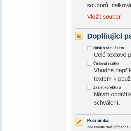
souborů, celková
Vložit soubor
Doplňující p
Otisk s rámečkem
Celé textové 
Čislovat razítka
Vhodné napřík
textem k použ
Zaslat korekturu
Návrh obdržít
schválení.
Poznámka
Zde uveďte další případné i