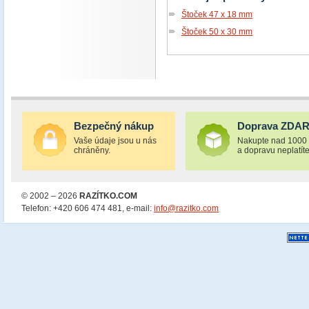
Štoček 47 x 18 mm
Štoček 50 x 30 mm
Bezpečný nákup
Doprava ZDA
Vaše údaje jsou u nás
Nakupte nad 1000
chráněny.
a dopravu neplatíte
© 2002 – 2026
RAZÍTKO.COM
Telefon: +420 606 474 481, e-mail:
info@razitko.com