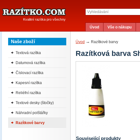
Kvalitní razítka pro všechny
Úvod
Vše o nákupu
Naše zboží
→
Úvod
Razítkové barvy
Razítková barva S
Textová razítka
Datumová razítka
Číslovací razítka
Kapesní razítka
Reliéfní razítka
Textové desky (štočky)
Náhradní polštářky
Razítkové barvy
Související produkty