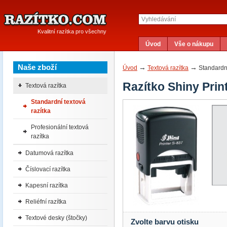
Kvalitní razítka pro všechny
Úvod
Vše o nákupu
Naše zboží
→
→
Úvod
Textová razítka
Standardní
Razítko Shiny Prin
Textová razítka
Standardní textová
razítka
Profesionální textová
razítka
Datumová razítka
Číslovací razítka
Kapesní razítka
Reliéfní razítka
Textové desky (štočky)
Zvolte barvu otisku