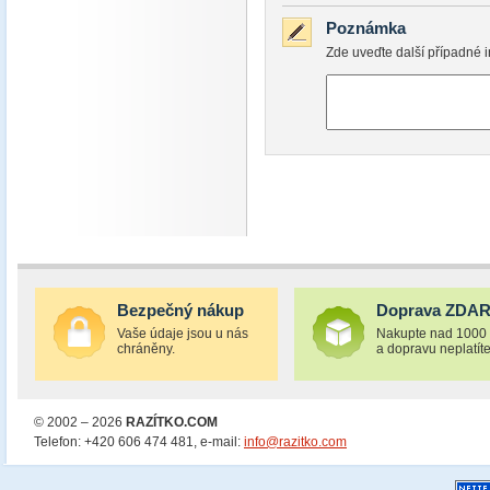
Poznámka
Zde uveďte další případné i
Bezpečný nákup
Doprava ZDA
Vaše údaje jsou u nás
Nakupte nad 1000
chráněny.
a dopravu neplatíte
© 2002 – 2026
RAZÍTKO.COM
Telefon: +420 606 474 481, e-mail:
info@razitko.com