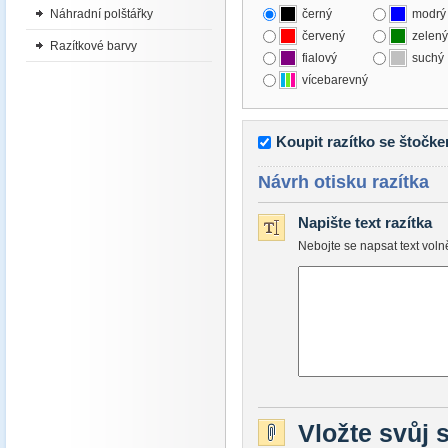
Náhradní polštářky
černý
modrý
červený
zelený
Razítkové barvy
fialový
suchý
vícebarevný
Koupit razítko se štočk
Návrh otisku razítka
Napište text razítka
Nebojte se napsat text vol
Vložte svůj 