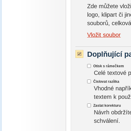
Zde můžete vložit
logo, klipart či 
souborů, celková
Vložit soubor
Doplňující p
Otisk s rámečkem
Celé textové 
Čislovat razítka
Vhodné napřík
textem k použ
Zaslat korekturu
Návrh obdržít
schválení.