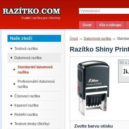
Kvalitní razítka pro všechny
Úvod
Vše o nákupu
Naše zboží
→
→
Úvod
Datumová razítka
Standar
Razítko Shiny Prin
Textová razítka
Datumová razítka
Standardní datumová
razítka
Profesionální datumová
razítka
Číslovací razítka
Kapesní razítka
Reliéfní razítka
Textové desky (štočky)
Zvolte barvu otisku