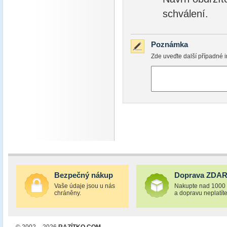
schválení.
Poznámka
Zde uveďte další případné i
Bezpečný nákup
Doprava ZDA
Vaše údaje jsou u nás
Nakupte nad 1000
chráněny.
a dopravu neplatíte