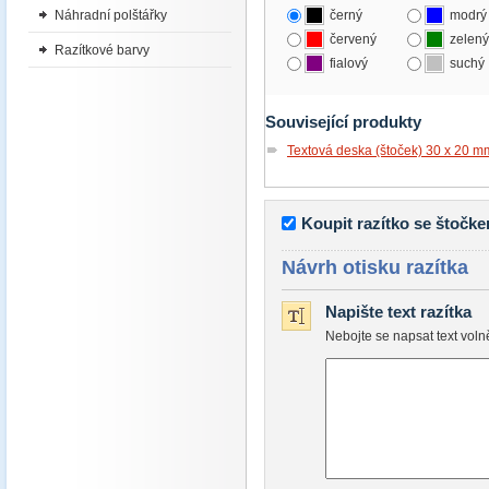
Náhradní polštářky
černý
modrý
červený
zelený
Razítkové barvy
fialový
suchý
Související produkty
Textová deska (štoček) 30 x 20 m
Koupit razítko se štočk
Návrh otisku razítka
Napište text razítka
Nebojte se napsat text vol