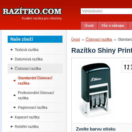
Kvalitní razítka pro všechny
Úvod
Vše o nákupu
Naše zboží
→
→
Úvod
Číslovací razítka
Standardn
Razítko Shiny Prin
Textová razítka
Datumová razítka
Číslovací razítka
Standardní číslovací
razítka
Profesionální číslovací
razítka
Paginovací razítka
Kapesní razítka
Reliéfní razítka
Zvolte barvu otisku