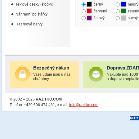
Textové desky (štočky)
černý
modrý
červený
zelený
Náhradní polštářky
fialový
suchý
Razítkové barvy
Bezpečný nákup
Doprava ZDA
Vaše údaje jsou u nás
Nakupte nad 1000
chráněny.
a dopravu neplatíte
© 2002 – 2026
RAZÍTKO.COM
Telefon: +420 606 474 481, e-mail:
info@razitko.com