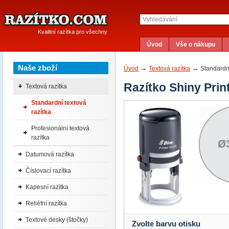
Kvalitní razítka pro všechny
Úvod
Vše o nákupu
Naše zboží
→
→
Úvod
Textová razítka
Standardní
Razítko Shiny Prin
Textová razítka
Standardní textová
razítka
Profesionální textová
razítka
Datumová razítka
Číslovací razítka
Kapesní razítka
Reliéfní razítka
Textové desky (štočky)
Zvolte barvu otisku