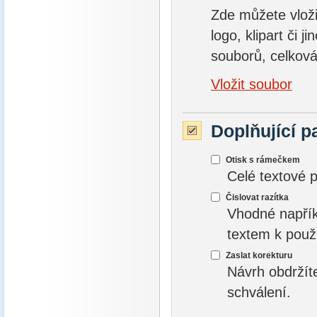
Zde můžete vložit
logo, klipart či 
souborů, celková
Vložit soubor
Doplňující p
Otisk s rámečkem
Celé textové 
Čislovat razítka
Vhodné napřík
textem k použ
Zaslat korekturu
Návrh obdržít
schválení.