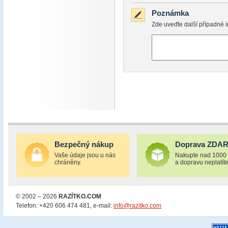
Poznámka
Zde uveďte další případné i
Bezpečný nákup
Doprava ZDA
Vaše údaje jsou u nás
Nakupte nad 1000
chráněny.
a dopravu neplatíte
© 2002 – 2026
RAZÍTKO.COM
Telefon: +420 606 474 481, e-mail:
info@razitko.com