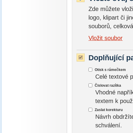
Zde můžete vložit
logo, klipart či 
souborů, celková
Vložit soubor
Doplňující p
Otisk s rámečkem
Celé textové 
Čislovat razítka
Vhodné napřík
textem k použ
Zaslat korekturu
Návrh obdržít
schválení.