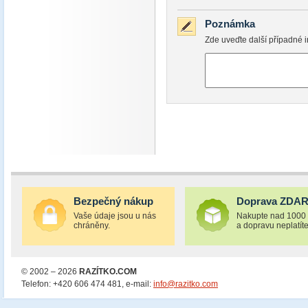
Poznámka
Zde uveďte další případné i
Bezpečný nákup
Doprava ZDA
Vaše údaje jsou u nás
Nakupte nad 1000
chráněny.
a dopravu neplatíte
© 2002 – 2026
RAZÍTKO.COM
Telefon: +420 606 474 481, e-mail:
info@razitko.com