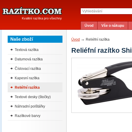
Kvalitní razítka pro všechny
Úvod
Vše o nákupu
Naše zboží
→
Úvod
Reliéfní razítka
Reliéfní razítko S
Textová razítka
Datumová razítka
Číslovací razítka
Kapesní razítka
Reliéfní razítka
Textové desky (štočky)
Náhradní polštářky
Razítkové barvy