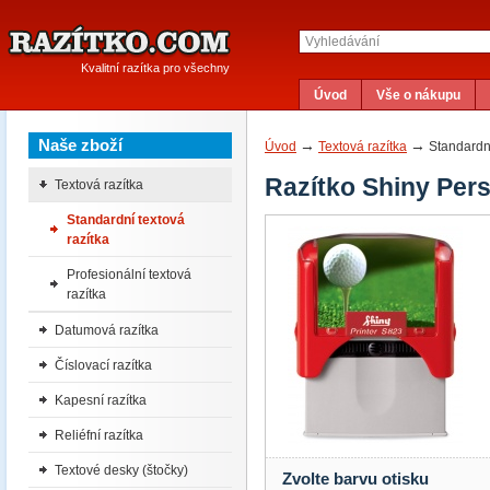
Kvalitní razítka pro všechny
Úvod
Vše o nákupu
Naše zboží
→
→
Úvod
Textová razítka
Standardní
Razítko Shiny Pers
Textová razítka
Standardní textová
razítka
Profesionální textová
razítka
Datumová razítka
Číslovací razítka
Kapesní razítka
Reliéfní razítka
Textové desky (štočky)
Zvolte barvu otisku