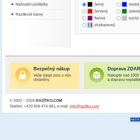
Náhradní polštářky
černý
modrý
červený
zelený
Razítkové barvy
fialový
suchý
vícebarevný
Bezpečný nákup
Doprava ZDA
Vaše údaje jsou u nás
Nakupte nad 1000
chráněny.
a dopravu neplatíte
© 2002 – 2026
RAZÍTKO.COM
Telefon: +420 606 474 481, e-mail:
info@razitko.com