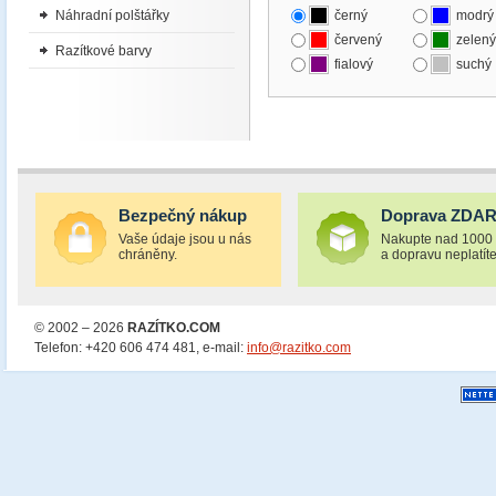
Náhradní polštářky
černý
modrý
červený
zelený
Razítkové barvy
fialový
suchý
Bezpečný nákup
Doprava ZDA
Vaše údaje jsou u nás
Nakupte nad 1000
chráněny.
a dopravu neplatíte
© 2002 – 2026
RAZÍTKO.COM
Telefon: +420 606 474 481, e-mail:
info@razitko.com