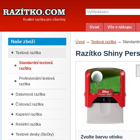
Kvalitní razítka pro všechny
Úvod
Vše o nákupu
Naše zboží
→
→
Úvod
Textová razítka
Standardní
Razítko Shiny Pers
Textová razítka
Standardní textová
razítka
Profesionální textová
razítka
Datumová razítka
Číslovací razítka
Kapesní razítka
Reliéfní razítka
Textové desky (štočky)
Zvolte barvu otisku