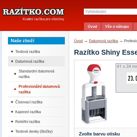
Kvalitní razítka pro všechny
Úvod
Vše o nákupu
Naše zboží
→
→
Úvod
Datumová razítka
Profesi
Razítko Shiny Esse
Textová razítka
Datumová razítka
Standardní datumová
razítka
Profesionální datumová
razítka
Číslovací razítka
Kapesní razítka
Reliéfní razítka
Textové desky (štočky)
Zvolte barvu otisku