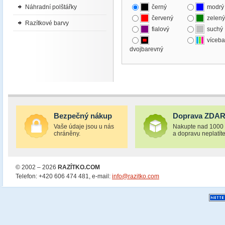
Náhradní polštářky
černý
modrý
červený
zelený
Razítkové barvy
fialový
suchý
víceba
dvojbarevný
Bezpečný nákup
Doprava ZDA
Vaše údaje jsou u nás
Nakupte nad 1000
chráněny.
a dopravu neplatíte
© 2002 – 2026
RAZÍTKO.COM
Telefon: +420 606 474 481, e-mail:
info@razitko.com