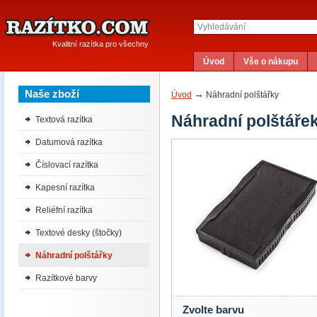
Kvalitní razítka pro všechny
Úvod
Vše o nákupu
Naše zboží
→
Úvod
Náhradní polštářky
Náhradní polštáře
Textová razítka
Datumová razítka
Číslovací razítka
Kapesní razítka
Reliéfní razítka
Textové desky (štočky)
Náhradní polštářky
Razítkové barvy
Zvolte barvu