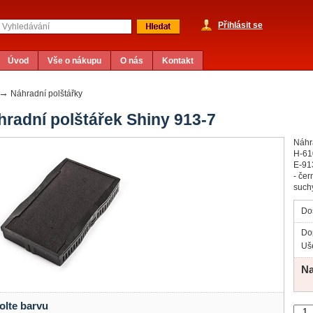
Přihlásit se
Úvod
Vše o nákupu
O nás
Kontakt
→
Náhradní polštářky
hradní polštářek Shiny 913-7
Náhra
H-610
E-913
- če
such
Do
Do
Uše
Na
olte barvu