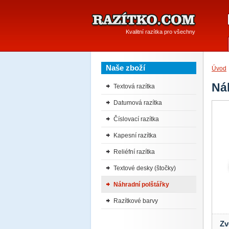
Kvalitní razítka pro všechny
Naše zboží
Úvod
Ná
Textová razítka
Datumová razítka
Číslovací razítka
Kapesní razítka
Reliéfní razítka
Textové desky (štočky)
Náhradní polštářky
Razítkové barvy
Zv