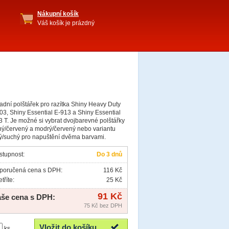
Nákupní košík
Váš košík je prázdný
dní polštářek pro razítka Shiny Heavy Duty
3, Shiny Essential E-913 a Shiny Essential
 T. Je možné si vybrat dvojbarevné polštářky
rný/červený a modrý/červený nebo variantu
ý/suchý pro napuštění dvěma barvami.
stupnost:
Do 3 dnů
poručená cena s DPH:
116 Kč
tříte:
25 Kč
91 Kč
še cena s DPH:
75 Kč bez DPH
ks