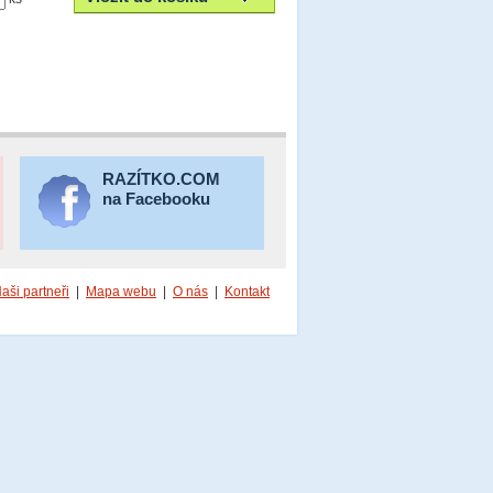
RAZÍTKO.COM
na Facebooku
aši partneři
|
Mapa webu
|
O nás
|
Kontakt