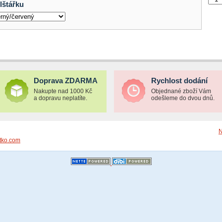
lštářku
Doprava ZDARMA
Rychlost dodání
Nakupte nad 1000 Kč
Objednané zboží Vám
a dopravu neplatíte.
odešleme do dvou dnů.
N
tko.com